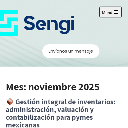
S
a
Menú
l
A
b
t
r
a
i
r
r
e
a
l
m
l
Envíanos un mensaje
e
c
n
ú
o
p
n
r
i
t
n
Mes:
noviembre 2025
e
c
i
n
p
i
Gestión integral de inventarios:
a
l
d
administración, valuación y
o
contabilización para pymes
mexicanas