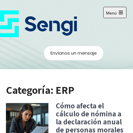
S
a
Menú
l
A
b
t
r
a
i
r
r
e
a
l
m
l
Envíanos un mensaje
e
c
n
ú
o
p
n
r
i
t
n
Categoría:
ERP
e
c
i
n
p
i
Cómo afecta el
a
l
d
cálculo de nómina a
o
la declaración anual
de personas morales