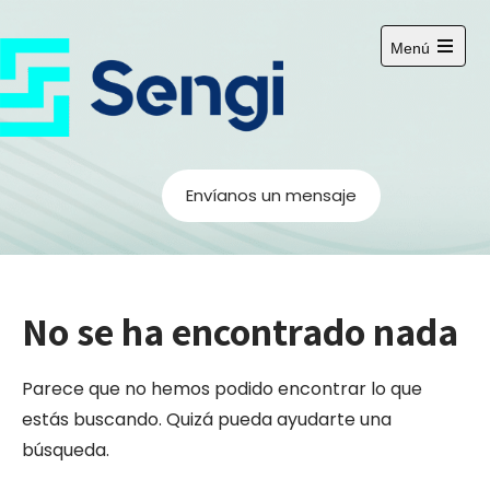
Saltar
al
Menú
contenido
Abrir
el
menú
principal
Envíanos un mensaje
No se ha encontrado nada
Parece que no hemos podido encontrar lo que
estás buscando. Quizá pueda ayudarte una
búsqueda.