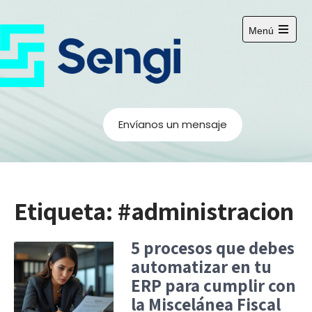
S
a
Menú
l
A
b
t
r
a
i
r
r
e
a
l
m
l
Envíanos un mensaje
e
c
n
ú
o
p
n
r
i
t
n
Etiqueta:
#administracion
e
c
i
n
p
i
5 procesos que debes
a
l
d
automatizar en tu
o
ERP para cumplir con
la Miscelánea Fiscal