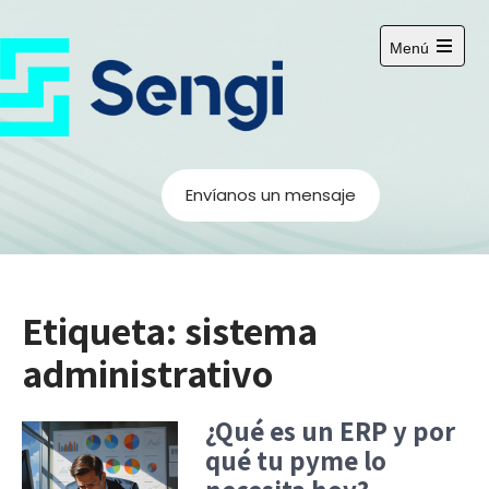
Saltar
al
Menú
contenido
Abrir
el
menú
principal
Envíanos un mensaje
Etiqueta:
sistema
administrativo
¿Qué es un ERP y por
qué tu pyme lo