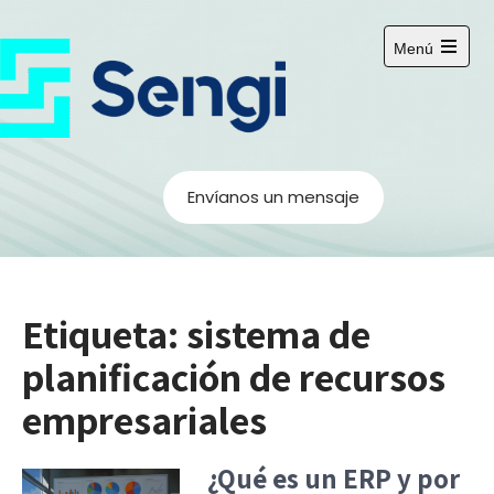
Saltar
al
Menú
contenido
Abrir
el
menú
principal
Envíanos un mensaje
Etiqueta:
sistema de
planificación de recursos
empresariales
¿Qué es un ERP y por