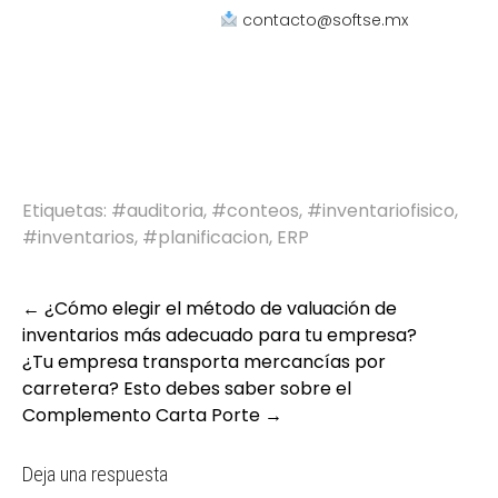
contacto@softse.mx
Etiquetas:
#auditoria
,
#conteos
,
#inventariofisico
,
#inventarios
,
#planificacion
,
ERP
←
¿Cómo elegir el método de valuación de
inventarios más adecuado para tu empresa?
¿Tu empresa transporta mercancías por
carretera? Esto debes saber sobre el
Complemento Carta Porte
→
Deja una respuesta