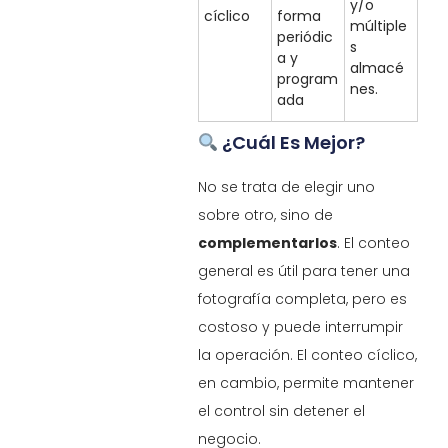
y/o
cíclico
forma
múltiple
periódic
s
a y
almacé
program
nes.
ada
¿Cuál Es Mejor?
No se trata de elegir uno
sobre otro, sino de
complementarlos
. El conteo
general es útil para tener una
fotografía completa, pero es
costoso y puede interrumpir
la operación. El conteo cíclico,
en cambio, permite mantener
el control sin detener el
negocio.