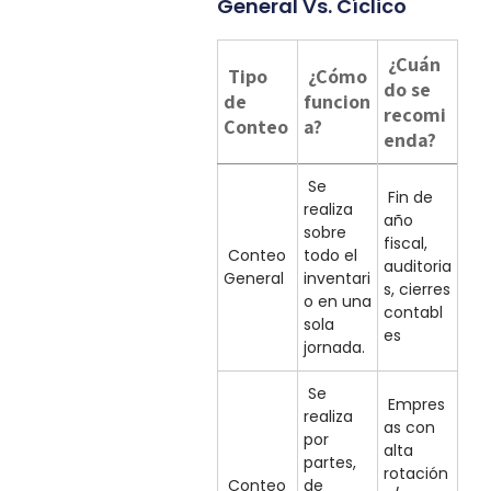
General Vs. Cíclico
¿Cuán
Tipo
¿Cómo
do se
de
funcion
recomi
Conteo
a?
enda?
Se
Fin de
realiza
año
sobre
fiscal,
Conteo
todo el
auditoria
General
inventari
s, cierres
o en una
contabl
sola
es
jornada.
Se
Empres
realiza
as con
por
alta
partes,
rotación
Conteo
de